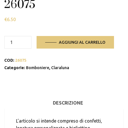
26075
€
6.50
26075
AGGIUNGI AL CARRELLO
quantità
COD:
26075
Categorie:
Bomboniere
,
Claraluna
DESCRIZIONE
L’articolo si intende compreso di confetti,
legatura personalizzata e bigliettino