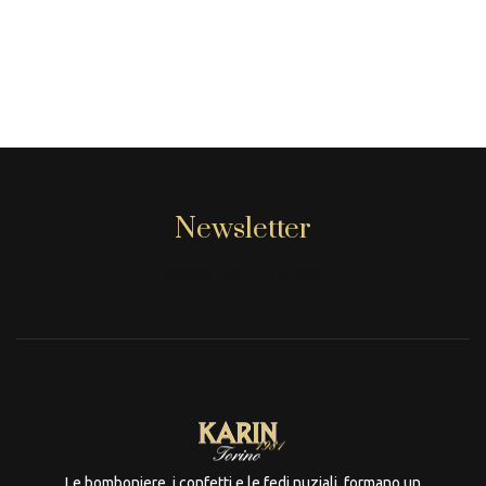
Newsletter
[mc4wp_form id="806"]
Le bomboniere, i confetti e le fedi nuziali, formano un