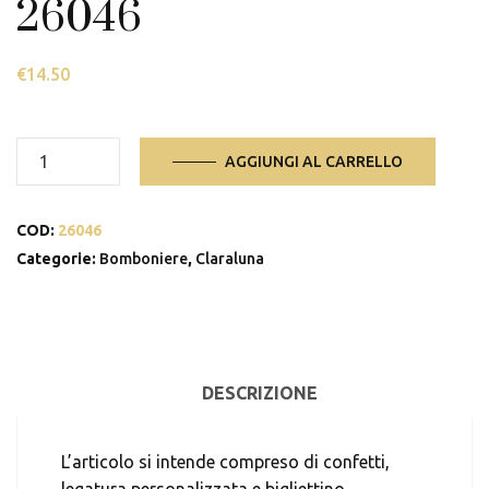
26046
€
14.50
26046
AGGIUNGI AL CARRELLO
quantità
COD:
26046
Categorie:
Bomboniere
,
Claraluna
DESCRIZIONE
L’articolo si intende compreso di confetti,
legatura personalizzata e bigliettino