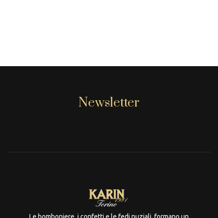
Newsletter
[mc4wp_form id="806"]
Le bomboniere, i confetti e le fedi nuziali, formano un