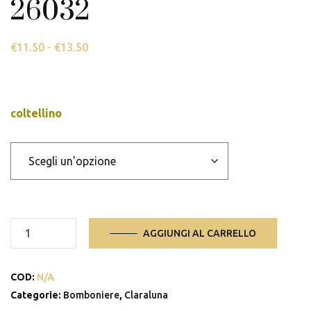
26032
€
11.50
-
€
13.50
Fascia
di
prezzo:
da
coltellino
€11.50
a
€13.50
26032
AGGIUNGI AL CARRELLO
quantità
COD:
N/A
Categorie:
Bomboniere
,
Claraluna