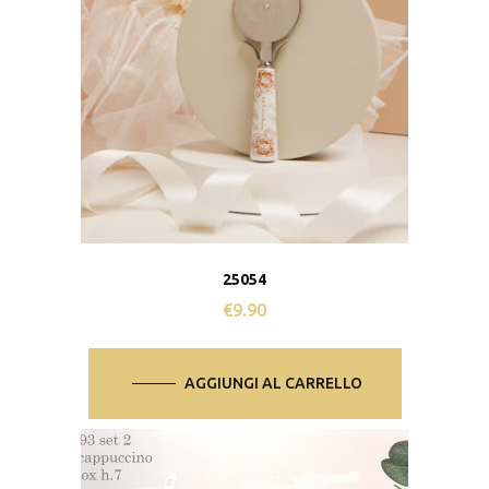
25054
€
9.90
AGGIUNGI AL CARRELLO