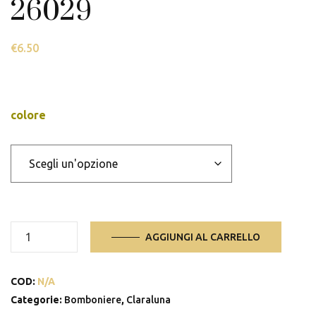
26029
€
6.50
colore
26029
AGGIUNGI AL CARRELLO
quantità
COD:
N/A
Categorie:
Bomboniere
,
Claraluna