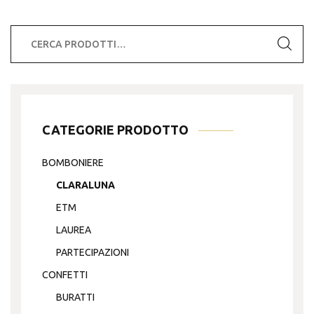
a
varianti.
€13.50
Le
Cerca:
opzioni
possono
essere
scelte
nella
CATEGORIE PRODOTTO
pagina
del
BOMBONIERE
prodotto
CLARALUNA
ETM
LAUREA
PARTECIPAZIONI
CONFETTI
BURATTI