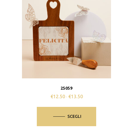
25059
€
12.50
€
13.50
Fascia
-
di
Questo
prezzo:
prodotto
SCEGLI
da
ha
€12.50
più