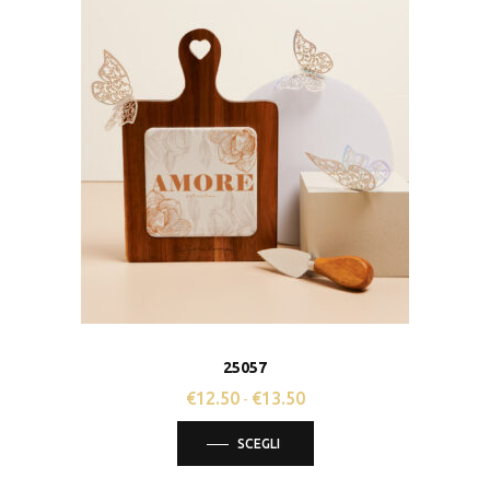
25057
€
12.50
€
13.50
Fascia
-
di
Questo
SCEGLI
prezzo:
prodotto
da
ha