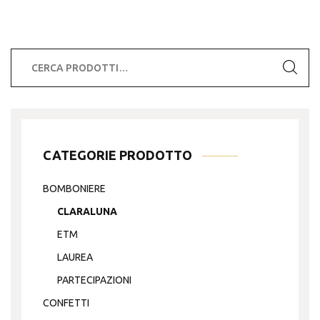
€12.50
più
a
varianti.
€13.50
Le
Cerca:
opzioni
possono
essere
scelte
nella
CATEGORIE PRODOTTO
pagina
del
BOMBONIERE
prodotto
CLARALUNA
ETM
LAUREA
PARTECIPAZIONI
CONFETTI