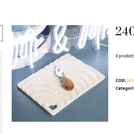
Swarovski
Tamashii
24
Thun
Il prodot
COD:
N/
Categori