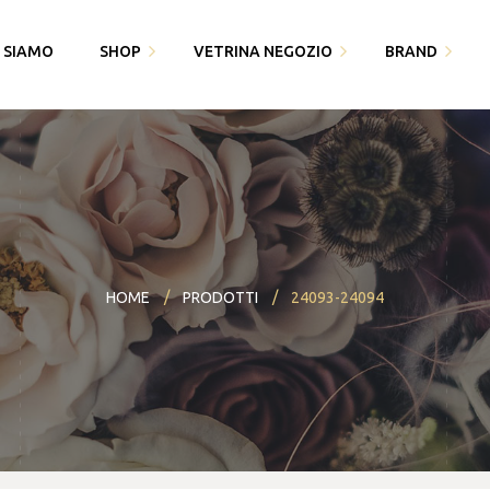
I SIAMO
SHOP
VETRINA NEGOZIO
BRAND
Fedi Polello
Gioiello
Cingomma
Bracciali saldati e gioielli
Piquadro
Gioielleria Karin1981
permanenti
Swarovski
Maserati
Bomboniere
Thun
HOME
PRODOTTI
24093-24094
Paciotti 4US
Partecipazioni
Bracciali saldati e gioielli
Piquadro
I miei dati
permanenti
Polello
Alisia