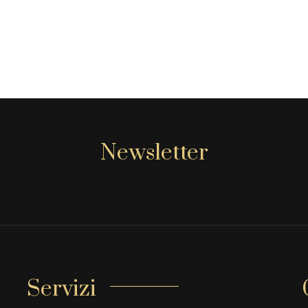
Newsletter
[mc4wp_form id="806"]
Servizi