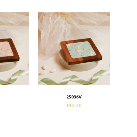
R
25036V
0
€
12.30