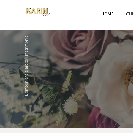
HOME
CH
Bomboniere e articoli matrimonio
Account
Carrello
Checkout