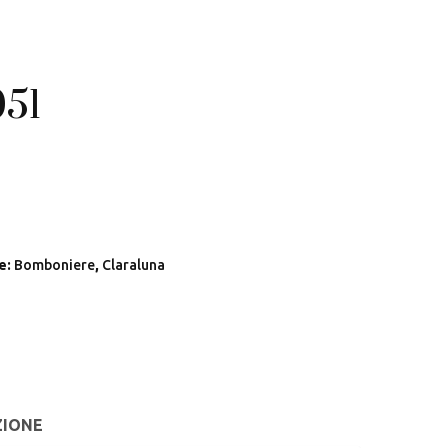
51
e:
Bomboniere
,
Claraluna
ZIONE