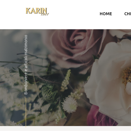
HOME
CH
Bomboniere e articoli matrimonio
Account
Carrello
Checkout