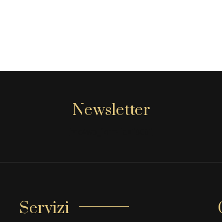
Newsletter
[mc4wp_form id="806"]
Servizi