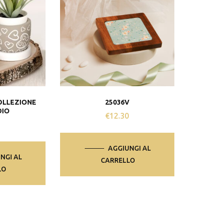
OLLEZIONE
25036V
DIO
€
12.30
AGGIUNGI AL
NGI AL
CARRELLO
LO