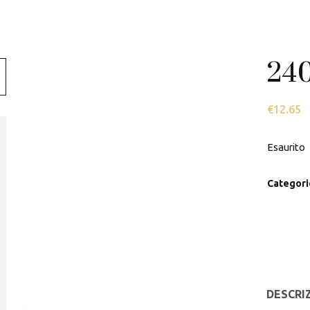
Swarovski
Tamashii
240
Thun
€
12.65
Esaurito
Categori
DESCRI