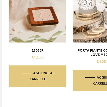
25036R
PORTA PIANTE C
LOVE ME
€
12.30
€
4.50
AGGIUNGI AL
AGGIU
CARRELLO
CARREL