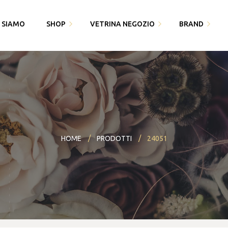
I SIAMO
SHOP
VETRINA NEGOZIO
BRAND
Fedi Polello
Gioiello
Cingomma
Bracciali saldati e gioielli
Piquadro
Gioielleria Karin1981
permanenti
Swarovski
Maserati
Bomboniere
Thun
HOME
PRODOTTI
24051
Paciotti 4US
Partecipazioni
Bracciali saldati e gioielli
Piquadro
I miei dati
permanenti
Polello
Alisia