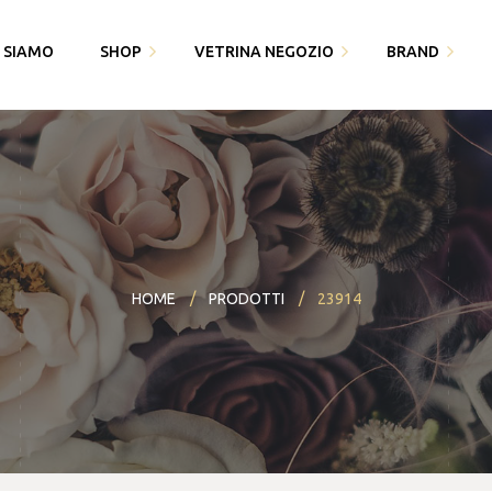
I SIAMO
SHOP
VETRINA NEGOZIO
BRAND
Fedi Polello
Gioiello
Cingomma
Bracciali saldati e gioielli
Piquadro
Gioielleria Karin1981
permanenti
Swarovski
Maserati
Bomboniere
Thun
HOME
PRODOTTI
23914
Paciotti 4US
Partecipazioni
Bracciali saldati e gioielli
Piquadro
I miei dati
permanenti
Polello
Alisia