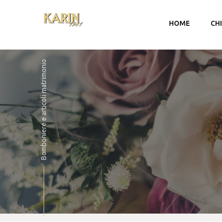
HOME
CH
Bomboniere e articoli matrimonio
Account
Carrello
Checkout