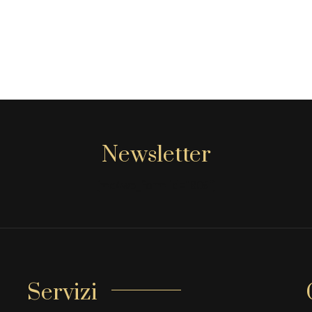
Newsletter
[mc4wp_form id="806"]
Servizi