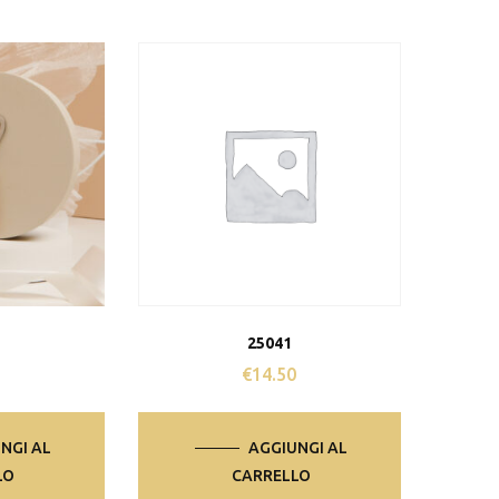
25041
€
14.50
NGI AL
AGGIUNGI AL
LO
CARRELLO