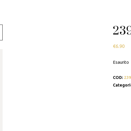
Swarovski
Tamashii
239
Thun
€
6.90
Esaurito
COD:
239
Categori