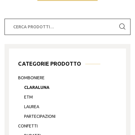
€12.50
più
a
varianti.
€13.50
Le
Cerca:
opzioni
possono
essere
scelte
nella
CATEGORIE PRODOTTO
pagina
del
BOMBONIERE
prodotto
CLARALUNA
ETM
LAUREA
PARTECIPAZIONI
CONFETTI