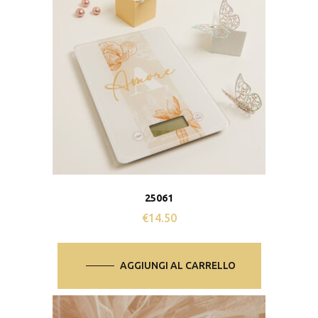
25061
€
14.50
AGGIUNGI AL CARRELLO