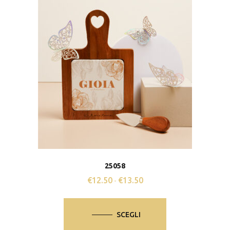
25058
€
12.50
€
13.50
Fascia
-
di
Questo
prezzo:
prodotto
SCEGLI
da
ha