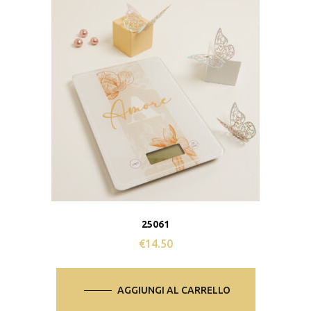
25061
€
14.50
AGGIUNGI AL CARRELLO