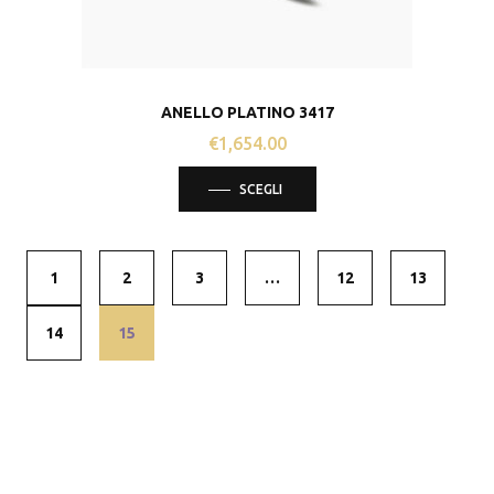
prodotto
ANELLO PLATINO 3417
€
1,654.00
Questo
SCEGLI
prodotto
ha
più
1
2
3
…
12
13
varianti.
Le
14
15
opzioni
possono
essere
scelte
nella
pagina