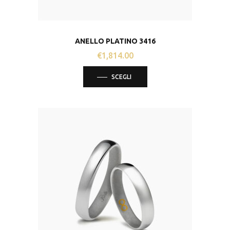
ANELLO PLATINO 3416
€
1,814.00
Questo
SCEGLI
prodotto
ha
più
varianti.
Le
opzioni
possono
essere
scelte
nella
pagina
del