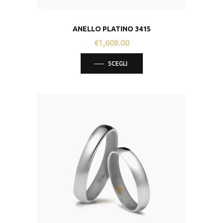
ANELLO PLATINO 3415
€
1,608.00
Questo
SCEGLI
prodotto
ha
più
varianti.
Le
opzioni
possono
essere
scelte
nella
pagina
del
prodotto