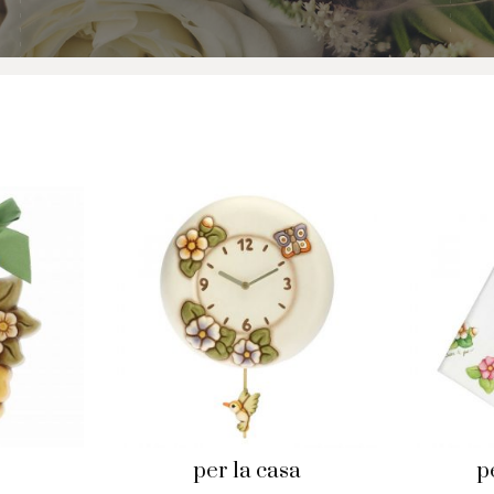
Swarovski
Tamashii
Thun
per la casa
p