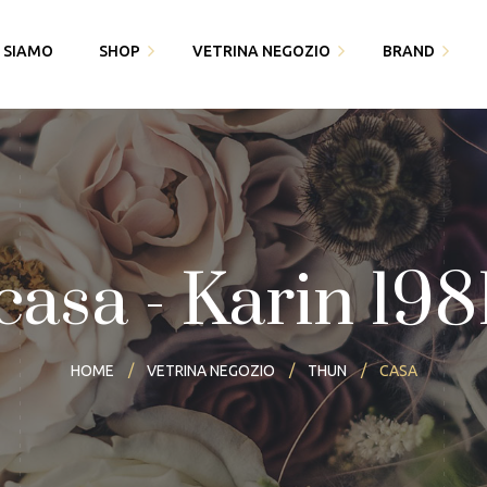
I SIAMO
SHOP
VETRINA NEGOZIO
BRAND
Fedi Polello
Gioiello
Cingomma
Bracciali saldati e gioielli
Piquadro
Gioielleria Karin1981
permanenti
Swarovski
Maserati
Bomboniere
casa - Karin 198
Thun
Paciotti 4US
Partecipazioni
Bracciali saldati e gioielli
Piquadro
I miei dati
permanenti
HOME
VETRINA NEGOZIO
THUN
CASA
Polello
Alisia