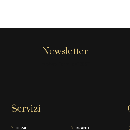
Newsletter
[mc4wp_form id="806"]
Servizi
HOME
BRAND