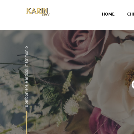
HOME
CH
Bomboniere e articoli matrimonio
Account
Carrello
Checkout