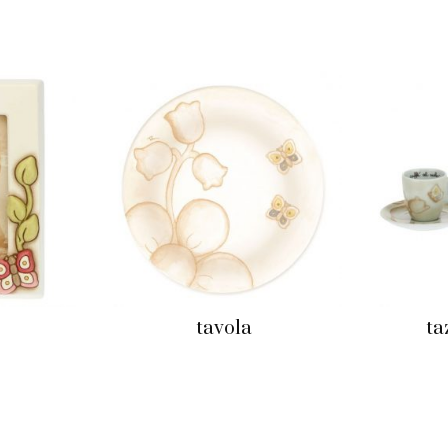
tavola
ta