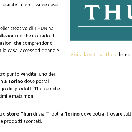
 presente in moltissime case
atelier creativo di THUN ha
llezioni uniche in grado di
reazioni che comprendono
er la casa, accessori donna e
Visita la vetrina Thun
del no
tro punto vendita, uno dei
n a Torino
dove potrai
ogo dei prodotti Thun e delle
imi e matrimoni.
tro
store Thun
di via Tripoli a
Torino
dove potrai trovare tut
e prodotti scontati.