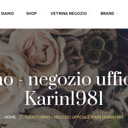
I SIAMO
SHOP
VETRINA NEGOZIO
BRAND
Fedi Polello
Gioiello
Cingomma
Bracciali saldati e gioielli
Piquadro
Gioielleria Karin1981
permanenti
Swarovski
Maserati
Bomboniere
 - negozio uffi
Thun
Paciotti 4US
Partecipazioni
Bracciali saldati e gioielli
Karin1981
Piquadro
I miei dati
permanenti
Polello
HOME
THUN TORINO – NEGOZIO UFFICIALE THUN | KARIN1981
Alisia