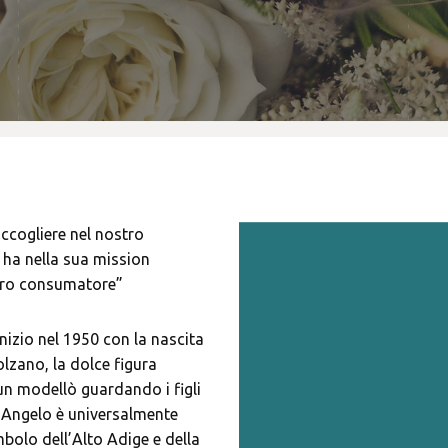
Swarovski
Tamashii
Thun
accogliere nel nostro
ha nella sua mission
stro consumatore”
nizio nel 1950 con la nascita
lzano, la dolce figura
n modellò guardando i figli
’Angelo è universalmente
bolo dell’Alto Adige e della