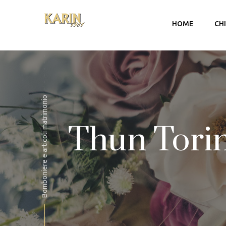
HOME
CH
Bomboniere e articoli matrimonio
Thun Torino
Account
Carrello
Checkout