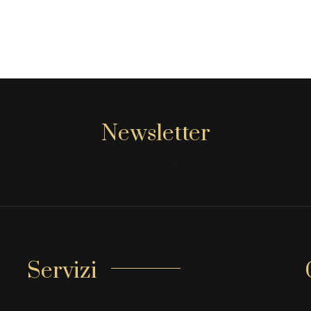
Newsletter
[mc4wp_form id="806"]
Servizi