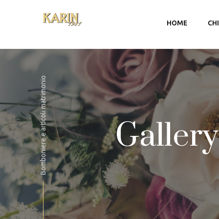
HOME
CH
Bomboniere e articoli matrimonio
Gallery
Account
Carrello
Checkout