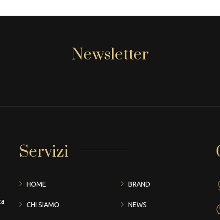
Newsletter
[mc4wp_form id="806"]
Servizi
HOME
BRAND
za
CHI SIAMO
NEWS