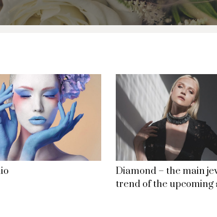
Swarovski
Tamashii
Thun
lio
Diamond – the main je
trend of the upcoming